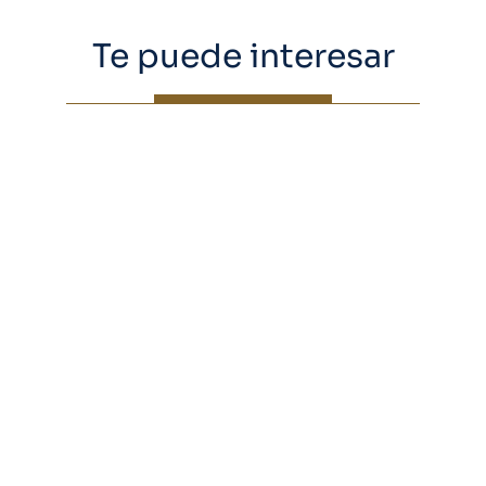
Te puede interesar
Día mundial de la salud: los
hitos científicos llegan con
inversión y políticas