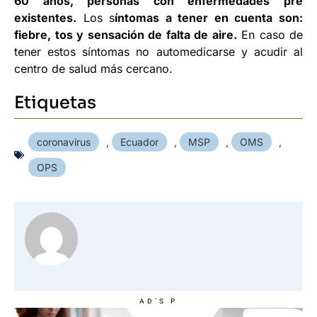
60 años, personas con enfermedades pre
existentes.
Los s
íntomas a tener en cuenta son:
fiebre, tos y sensación de falta de aire.
En caso de
tener estos síntomas no automedicarse y acudir al
centro de salud más cercano.
Etiquetas
coronavirus
,
Ecuador
,
MSP
,
OMS
,
OPS
AD'S P