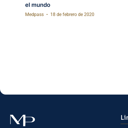
el mundo
Medpass
18 de febrero de 2020
Li