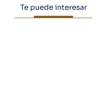
Te puede interesar
Dr. Pelo introduce asistencia
robótica para trasplante
capilar en Ecuador