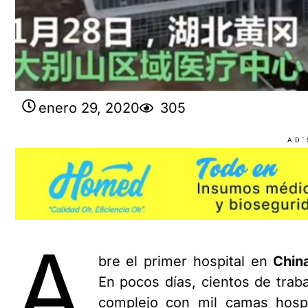
enero 29, 2020
305
AD'
A
bre el primer hospital en
Chin
En pocos días, cientos de traba
complejo con mil camas hospi