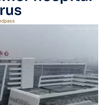
rus
edpass