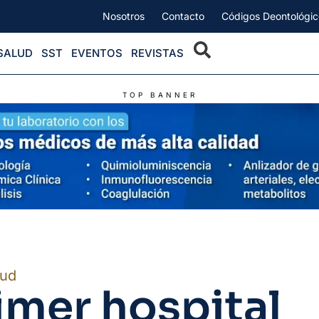
Nosotros
Contacto
Códigos Deontológic
SALUD
SST
EVENTOS
REVISTAS
TOP BANNER
lud
imer hospital