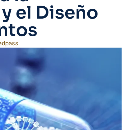
y el Diseño
ntos
edpass