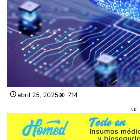
abril 25, 2025
714
AD'