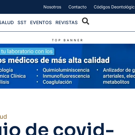
Nosotros
Contacto
Códigos Deontológic
SALUD
SST
EVENTOS
REVISTAS
TOP BANNER
lud
gio de covid-