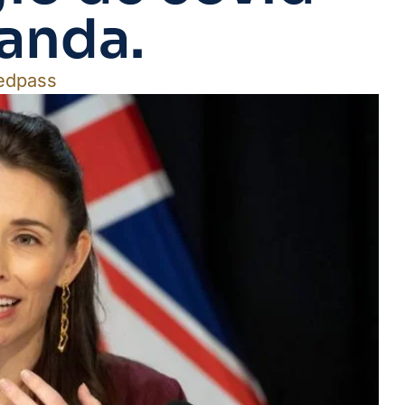
anda.
edpass