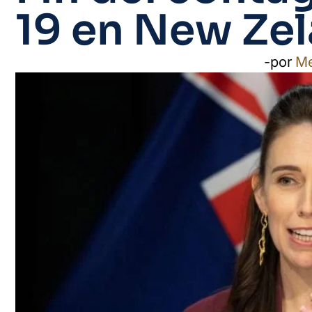
19 en New Zel
-por
M