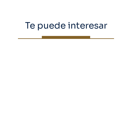
Te puede interesar
Día mundial de la salud: los
hitos científicos llegan con