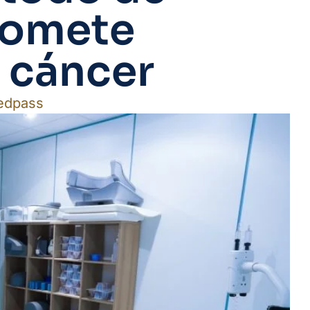
romete
 cáncer
edpass