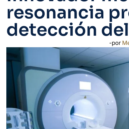
resonancia p
detección del
-por
M