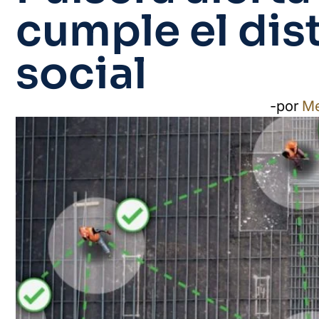
cumple el di
social
-por
M