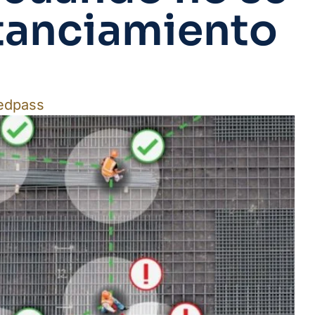
stanciamiento
edpass