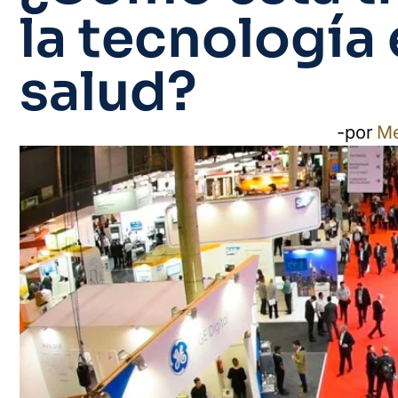
la tecnología 
salud?
-por
M