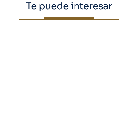
Te puede interesar
Día mundial de la salud: los
hitos científicos llegan con
inversión y políticas