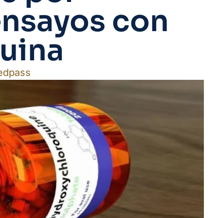
ensayos con
uina
edpass