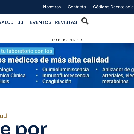
Nosotros
Contacto
Códigos Deontológic
SALUD
SST
EVENTOS
REVISTAS
TOP BANNER
lud
e por