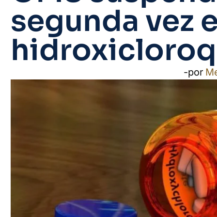
segunda vez 
hidroxicloroq
-por
M