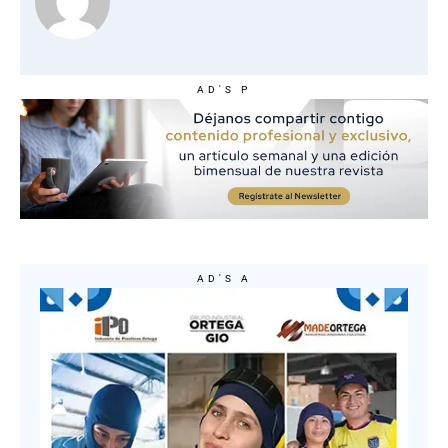
AD'S P
AD'S A